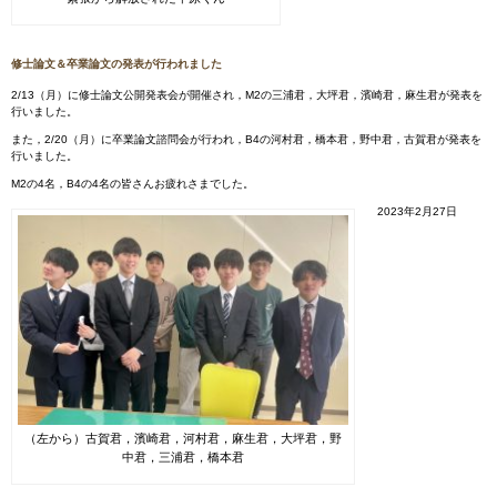
修士論文＆卒業論文の発表が行われました
2/13（月）に修士論文公開発表会が開催され，M2の三浦君，大坪君，濱崎君，麻生君が発表を
行いました。
また，2/20（月）に卒業論文諮問会が行われ，B4の河村君，橋本君，野中君，古賀君が発表を
行いました。
M2の4名，B4の4名の皆さんお疲れさまでした。
2023年2月27日
（左から）古賀君，濱崎君，河村君，麻生君，大坪君，野
中君，三浦君，橋本君