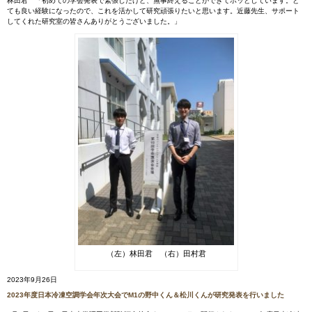
林田君 「初めての学会発表で緊張したけど、無事終えることができてホッとしています。と
ても良い経験になったので、これを活かして研究頑張りたいと思います。近藤先生、サポート
してくれた研究室の皆さんありがとうございました。」
（左）林田君 （右）田村君
2023年9月26日
2023年度日本冷凍空調学会年次大会でM1の野中くん＆松川くんが研究発表を行いました