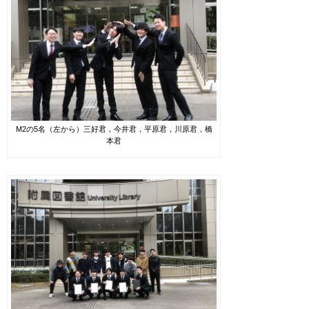
M2の5名（左から）三好君，今井君，平原君，川原君，橋
本君