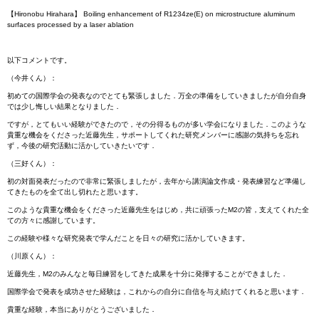
【Hironobu Hirahara】 Boiling enhancement of R1234ze(E) on microstructure aluminum
surfaces processed by a laser ablation
以下コメントです。
（今井くん）：
初めての国際学会の発表なのでとても緊張しました．万全の準備をしていきましたが自分自身
では少し悔しい結果となりました．
ですが，とてもいい経験ができたので，その分得るものが多い学会になりました．このような
貴重な機会をくださった近藤先生，サポートしてくれた研究メンバーに感謝の気持ちを忘れ
ず，今後の研究活動に活かしていきたいです．
（三好くん）：
初の対面発表だったので非常に緊張しましたが，去年から講演論文作成・発表練習など準備し
てきたものを全て出し切れたと思います。
このような貴重な機会をくださった近藤先生をはじめ，共に頑張った
M2
の皆，支えてくれた全
ての方々に感謝しています。
この経験や様々な研究発表で学んだことを日々の研究に活かしていきます。
（川原くん）：
近藤先生，
M2
のみんなと毎日練習をしてきた成果を十分に発揮することができました．
国際学会で発表を成功させた経験は，これからの自分に自信を与え続けてくれると思います．
貴重な経験，本当にありがとうございました．