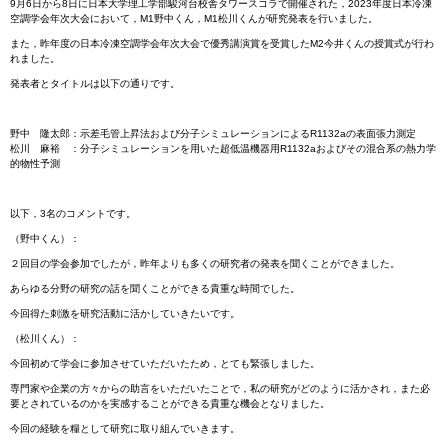
9月6日から8日に日本大学理工学部駿河台校舎タワースコラで開催された，2023年度日本冷凍
空調学会年次大会において，M1野中くん，M1松川くんが研究発表を行いました。
また，昨年度の日本冷凍空調学会年次大会で優秀講演賞を受賞したM2今井くんの授賞式が行わ
れました。
発表者とタイトルは以下の通りです。
野中 隆太郎：示差毛管上昇法および分子シミュレーションによるR1132aの表面張力測定
松川 麻裕 ：分子シミュレーションを用いた超低温機器用R1132aおよびその混合系の熱力学
的物性予測
以下，3名のコメントです。
（野中くん）：
２回目の学会参加でしたが，昨年よりも多くの研究者の発表を聞くことができました。
あらゆる分野の研究の話を聞くことができる貴重な時間でした。
今回得た刺激を研究活動に活かしていきたいです。
（松川くん）：
今回初めて学会に参加させていただいたため，とても緊張しました。
専門家や企業の方々からの助言をいただいたことで，私の研究がどのように活かされ，また必
要とされているのかを実感することができる貴重な機会となりました。
今回の経験を糧として研究に取り組んでいきます。