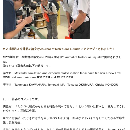
M２川原君＆今井君の論文がJournal of Molecular Liquidsにアクセプトされました！
M2の川原君，今井君の論文が2023年7月5日にJournal of Molecular Liquidsに掲載されまし
た。
論文および著者名は以下の通りです。
論文名：Molecular simulation and experimental validation for surface tension ofnew Low-
GWP refrigerant mixtures R32/CF3I and R1123/CF3I
著者名：Takemasa KAWAHARA, Tomoaki IMAI, Tetsuya OKUMURA, Chieko KONDOU
以下，著者のコメントです。
川原君：『ミクロな視点からも界面特性を調べてみたい！という思いに賛同し，協力してくれ
た今ちゃん，三浦武先輩。
研究に行き詰ったときには手を差し伸べていただき，的確なアドバイスをしてくださる近藤先
生，奥村先生。
本当にありがとうございました。みんなで一生懸命取り組んできた研究成果を，Journalという