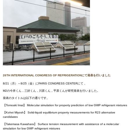
26TH INTERNATIONAL CONGRESS OF REFRIGERATIONにて発表を行いました
8/21（月）～8/25（金）にPARIS CONGRESS CENTERにて，
M2の今井くん，三好くん，川原くん，平原くんが研究発表を行いました。
発表のタイトルは以下の通りです。
【Tomoaki Imai】 Molecular simulation for property prediction of low GWP refrigerant mixtures
【Kohei Miyosh】 Solid-liquid equilibrium property measurements for R23 alternative
candidates
【Takemasa Kawahara】 Surface tension measurement with assistance of a molecular
simulation for low GWP refrigerant mixtures