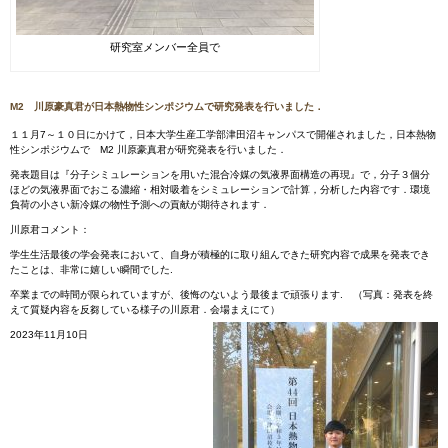
研究室メンバー全員で
M2 川原豪真君が日本熱物性シンポジウムで研究発表を行いました．
１１月7～１０日にかけて，日本大学生産工学部津田沼キャンパスで開催されました，日本熱物
性シンポジウムで M2 川原豪真君が研究発表を行いました．
発表題目は『分子シミュレーションを用いた混合冷媒の気液界面構造の再現』で，分子３個分
ほどの気液界面でおこる濃縮・相対吸着をシミュレーションで計算，分析した内容です．環境
負荷の小さい新冷媒の物性予測への貢献が期待されます．
川原君コメント：
学生生活最後の学会発表において、自身が積極的に取り組んできた研究内容で成果を発表でき
たことは、非常に嬉しい瞬間でした.
卒業までの時間が限られていますが、後悔のないよう最後まで頑張ります. （写真：発表を終
えて質疑内容を反芻している様子の川原君．会場まえにて）
2023年11月10日