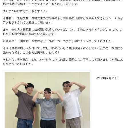
形で世界に発信することができてとてもうれしく思います。
まだまだ駆け抜けていきます！！』
今井君：『近藤先生，奥村先生のご指導のもと同級生の川原君と取り組んできたジャーナルが
アクセプトされて大変嬉しく思います。
また，先生方と川原君には感謝の気持ちでいっぱいです。本当にありがとうございました。こ
れからも研究活動に励みたいと思います』
近藤先生：『川原君，今井君がデータの一つ一つまで丁寧にチェックしてくれました。
今回は最強の助っ人が付いて，忙しい私の代わりに査読や諸々対応してくれたので，本当に心
強かったです。このお礼は美味しいもので！
それから，奥村先生，お忙しい中わたしたちの素人質問にもご丁寧にして頂きまして本当にあ
りがとうございました』
2023年7月11日