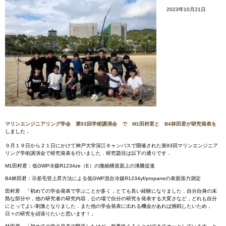
2023年10月21日
マリンエンジニアリング学会 第93回学術講演会 で M1田村君と B4林田君が研究発表を
しました．
９月１９日から２１日にかけて神戸大学深江キャンパスで開催された第93回マリンエンジニア
リング学術講演会で研究発表を行いました．研究題目は以下の通りです．
M1田村君：低GWP冷媒R1234ze（E）の微細構造面上の沸騰促進
B4林田君：示差毛管上昇方法による低GWP混合冷媒R1234yf/propaneの表面張力測定
田村君 「初めての学会発表で学ぶことが多く，とても良い経験になりました．自分自身の未
熟な部分や，他の研究者の研究内容，公の場で自分の研究を発表する大変さなど，どれも自分
にとってよい刺激となりました．また他の学会発表に出れる機会があれば挑戦したいため，
日々の研究を頑張りたいと思います！」