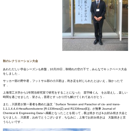
秋のレクリエーション大会
あわただしい学会シーズンも終盤，10月20日，秋晴れの空の下で，みんなでキックベース大会
をしました．
サッカー部の野中君，フットサル部の小川君は，利き足を封じられたとはいえ，強かったで
す．
上海理工大学から1年間当研究室で研究をすることになった 苗宇峰くん をお迎えし，楽しい
時間を過ごせました．皆さん，苗君とすっかり打ち解けてくれてありがとう．
また，川原君が第一著者を務めた論文「Surface Tension and Parachor of cis- and trans-
1,1,1,4,4,4-Hexafluorobutene [R-1336mzz(Z) and R1336mzz(E)]」が無事 Journal of
Chemical & Engineering Dataへ掲載となったことを祝って，夜は焼きそば＆お好み焼き大会と
なりました．川原君，おめでとうございます．ちなみに，上海でお好み焼きは 大阪焼きと言
うらしいです．