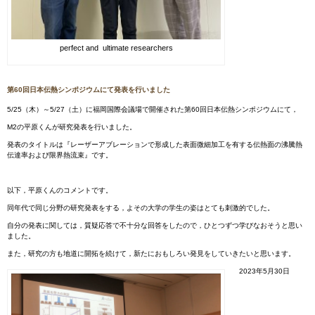
perfect and ultimate researchers
第60回日本伝熱シンポジウムにて発表を行いました
5/25（木）～5/27（土）に福岡国際会議場で開催された第60回日本伝熱シンポジウムにて，
M2の平原くんが研究発表を行いました。
発表のタイトルは『レーザーアブレーションで形成した表面微細加工を有する伝熱面の沸騰熱
伝達率および限界熱流束』です。
以下，平原くんのコメントです。
同年代で同じ分野の研究発表をする，よその大学の学生の姿はとても刺激的でした。
自分の発表に関しては，質疑応答で不十分な回答をしたので，ひとつずつ学びなおそうと思い
ました。
また，研究の方も地道に開拓を続けて，新たにおもしろい発見をしていきたいと思います。
2023年5月30日