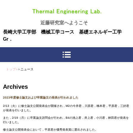
近藤研究室へようこそ
長
崎大学工学部 機械工学コース 基礎エネルギー工学
Gr．
トップ>
›
ニュース
Archives
2023年度修士論文および卒業論文の発表が行われました
2/13（火）に修士論文公開発表会が開催され，M2の今井君，川原君，橋本君，平原君，三好君
が発表を行いました。
また，2/19（月）に卒業論文諮問会が行われ，B4の池上君，井上君，小川君，林田君が発表を
行いました。
修士論文公開発表会において，平原君が優秀発表賞に選出されました。